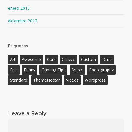
enero 2013
diciembre 2012
Etiquetas
Art
Awesome
Cars
Classic
Custom
Data
Epic
Funny
Gaming Tips
Music
Photography
Standard
ThemeNectar
Videos
Wordpress
Leave a Reply