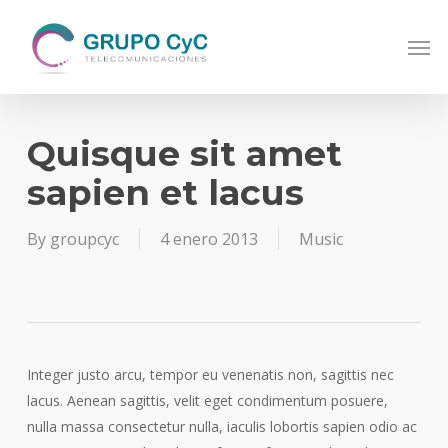
Skip
Men
to
main
content
Quisque sit amet
sapien et lacus
By
groupcyc
4 enero 2013
Music
Integer justo arcu, tempor eu venenatis non, sagittis nec
lacus. Aenean sagittis, velit eget condimentum posuere,
nulla massa consectetur nulla, iaculis lobortis sapien odio ac