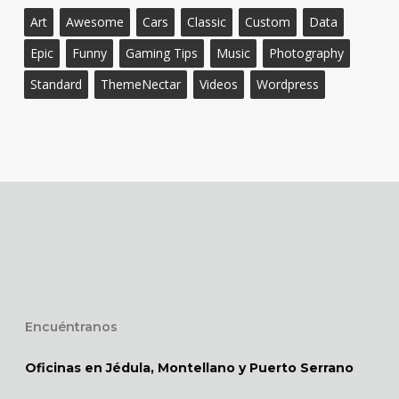
Art
Awesome
Cars
Classic
Custom
Data
Epic
Funny
Gaming Tips
Music
Photography
Standard
ThemeNectar
Videos
Wordpress
Encuéntranos
Oficinas en Jédula, Montellano y Puerto Serrano