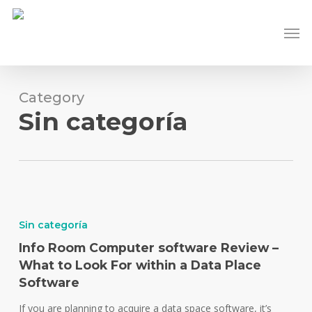
Skip
Men
to
main
content
Category
Sin categoría
Sin categoría
Info Room Computer software Review –
What to Look For within a Data Place
Software
If you are planning to acquire a data space software, it’s