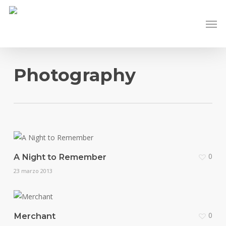
Skip
Men
to
main
content
Photography
0
A Night to Remember
23 marzo 2013
0
Merchant