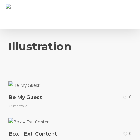
Skip
Men
to
main
content
Illustration
0
Be My Guest
23 marzo 2013
0
Box – Ext. Content